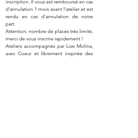
inscription. Il vous est remboursé en cas 
d'annulation 1 mois avant l'atelier et est 
rendu en cas d'annulation de notre 
part.
Attention, nombre de places très limité, 
merci de vous inscrire rapidement !
Ateliers accompagnés par Lise Molina, 
avec Coeur et librement inspirée des 
formations Shiatsu Nonindo (2006-2008) 
et des enseignements du Dao des 
Organes de Wu Shi et Hamainya (2015-
2022).  